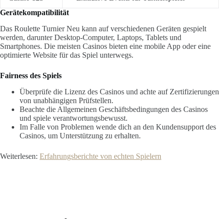
Gerätekompatibilität
Das Roulette Turnier Neu kann auf verschiedenen Geräten gespielt
werden, darunter Desktop-Computer, Laptops, Tablets und
Smartphones. Die meisten Casinos bieten eine mobile App oder eine
optimierte Website für das Spiel unterwegs.
Fairness des Spiels
Überprüfe die Lizenz des Casinos und achte auf Zertifizierungen
von unabhängigen Prüfstellen.
Beachte die Allgemeinen Geschäftsbedingungen des Casinos
und spiele verantwortungsbewusst.
Im Falle von Problemen wende dich an den Kundensupport des
Casinos, um Unterstützung zu erhalten.
Weiterlesen:
Erfahrungsberichte von echten Spielern