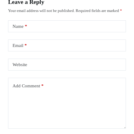
Leave a Reply
Your email address will not be published.
Required fields are marked
*
Name
*
Email
*
Website
Add Comment
*