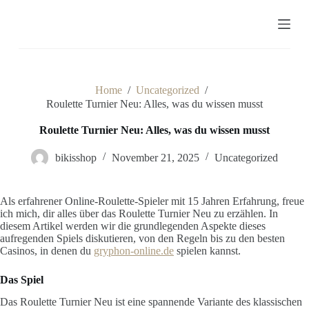
S
k
i
p
t
o
c
Home
/
Uncategorized
/
o
Roulette Turnier Neu: Alles, was du wissen musst
n
t
Roulette Turnier Neu: Alles, was du wissen musst
e
n
bikisshop
November 21, 2025
Uncategorized
t
Als erfahrener Online-Roulette-Spieler mit 15 Jahren Erfahrung, freue
ich mich, dir alles über das Roulette Turnier Neu zu erzählen. In
diesem Artikel werden wir die grundlegenden Aspekte dieses
aufregenden Spiels diskutieren, von den Regeln bis zu den besten
Casinos, in denen du
gryphon-online.de
spielen kannst.
Das Spiel
Das Roulette Turnier Neu ist eine spannende Variante des klassischen