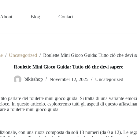
About
Blog
Contact
e
/
Uncategorized
/
Roulette Mini Gioco Guida: Tutto ciò che devi s
Roulette Mini Gioco Guida: Tutto ciò che devi sapere
bikisshop
November 12, 2025
Uncategorized
to parlare del roulette mini gioco guida. Si tratta di una variante emozion
ce. In questo articolo, esploreremo tutti gli aspetti di
questo affascinan
are a roulette mini gioco guida.
radizionale, con una ruota composta da soli 13 numeri (da 0 a 12). Le reg