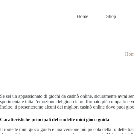
S
k
i
Home
Shop
p
t
o
c
o
n
t
Hom
e
n
t
Se sei un appassionato di giochi da casinò online, sicuramente avrai senti
sperimentare tutta l’emozione del gioco in un formato più compatto e velo
Inoltre, ti presenteremo alcuni dei migliori casinò online dove puoi gioc
Caratteristiche principali del roulette mini gioco guida
Il roulette mini gioco guida è una versione più piccola della roulette t