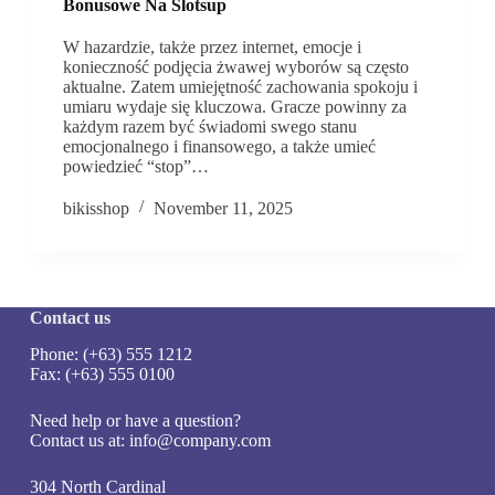
Bonusowe Na Slotsup
W hazardzie, także przez internet, emocje i
konieczność podjęcia żwawej wyborów są często
aktualne. Zatem umiejętność zachowania spokoju i
umiaru wydaje się kluczowa. Gracze powinny za
każdym razem być świadomi swego stanu
emocjonalnego i finansowego, a także umieć
powiedzieć “stop”…
bikisshop
November 11, 2025
Contact us
Phone: (+63) 555 1212
Fax: (+63) 555 0100
Need help or have a question?
Contact us at:
info@company.com
304 North Cardinal