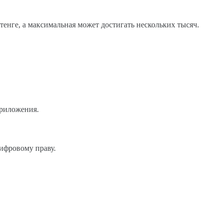
тенге, а максимальная может достигать нескольких тысяч.
приложения.
ифровому праву.