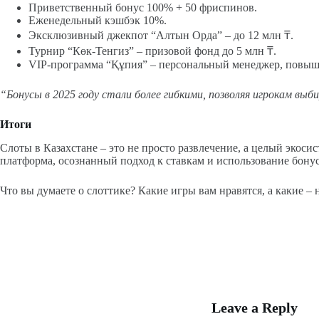
Приветственный бонус 100% + 50 фриспинов.
Еженедельный кэшбэк 10%.
Эксклюзивный джекпот “Алтын Орда” – до 12 млн ₸.
Турнир “Көк‑Тенгиз” – призовой фонд до 5 млн ₸.
VIP‑программа “Құпия” – персональный менеджер, повы
“Бонусы в 2025 году стали более гибкими, позволяя игрокам вы
Итоги
Слоты в Казахстане – это не просто развлечение, а целый экос
платформа, осознанный подход к ставкам и использование бонусо
Что вы думаете о слоттике? Какие игры вам нравятся, а какие –
Leave a Reply