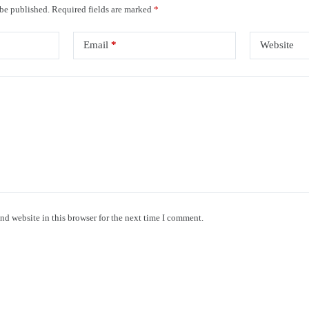
 be published.
Required fields are marked
*
Email
*
Website
nd website in this browser for the next time I comment.