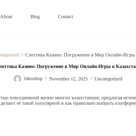
About
Blog
Contact
tegorized
/
Слоттика Казино: Погружение в Мир Онлайн‑Игры 
лоттика Казино: Погружение в Мир Онлайн‑Игры в Казахста
bikisshop
November 12, 2025
Uncategorized
стью повседневной жизни многих казахстанцев, предлагая мгнов
 делают её такой популярной и как правильно выбрать платформу