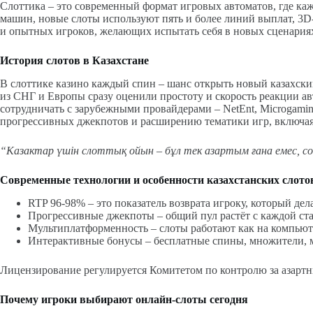
Слоттика – это современный формат игровых автоматов, где ка
машин, новые слоты используют пять и более линий выплат, 3D
и опытных игроков, желающих испытать себя в новых сценария
История слотов в Казахстане
В слоттике казино каждый спин – шанс открыть новый казахск
из СНГ и Европы сразу оценили простоту и скорость реакции а
сотрудничать с зарубежными провайдерами – NetEnt, Microgamin
прогрессивных джекпотов и расширению тематики игр, включая
“Казактар үшін слоттық ойын – бұл тек азартым ғана емес, с
Современные технологии и особенности казахстанских слото
RTP 96‑98% – это показатель возврата игроку, который де
Прогрессивные джекпоты – общий пул растёт с каждой ста
Мультиплатформенность – слоты работают как на компьюте
Интерактивные бонусы – бесплатные спины, множители,
Лицензирование регулируется Комитетом по контролю за азартн
Почему игроки выбирают онлайн‑слоты сегодня